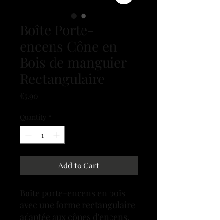
Boîte Porte-
encens Cône en
Bois de manguier
Rectangulaire
Price
€5.90
Quantity
*
Add to Cart
Boîte porte-encens en bois
avec une forme rectangulaire
adaptée aux cônes d'encens.