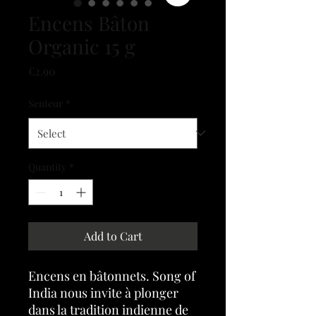
Encens Bâton
Organic 15 g
Price
€2.90
Senteur
*
Quantity
*
Add to Cart
Encens en bâtonnets. Song of
India nous invite à plonger
dans la tradition indienne de