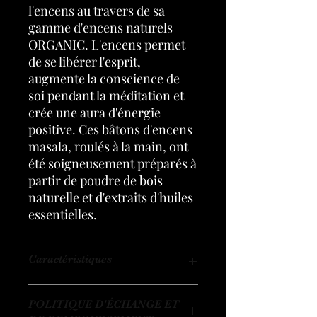
l'encens au travers de sa
gamme d'encens naturels
ORGANIC. L'encens permet
de se libérer l'esprit,
augmente la conscience de
soi pendant la méditation et
crée une aura d'énergie
positive. Ces bâtons d'encens
masala, roulés à la main, ont
été soigneusement préparés à
partir de poudre de bois
naturelle et d'extraits d'huiles
essentielles.
Caractéristiques
Encens bâton de 15 g. Composition :
POLITIQUE D'ÉCHANGE ET
bâton de bambou, résine oliban